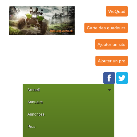
WeQuad
Carte des quadeurs
Ajouter un site
Ajouter un pro
Accueil
Annuaire
Annonces
Pros