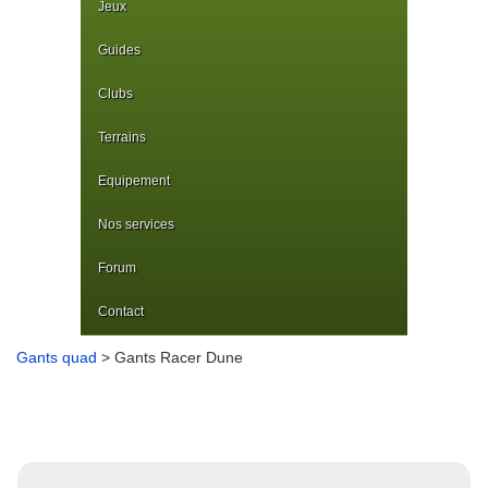
Jeux
Guides
Clubs
Terrains
Equipement
Nos services
Forum
Contact
Gants quad
> Gants Racer Dune