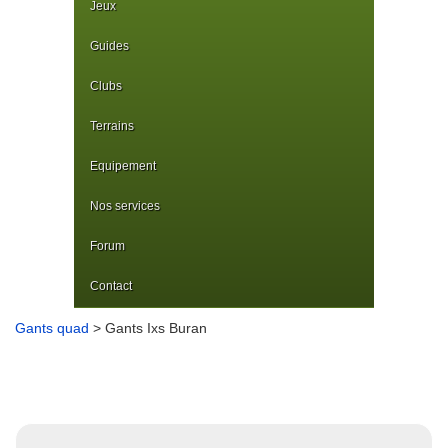
Jeux
Guides
Clubs
Terrains
Equipement
Nos services
Forum
Contact
Gants quad
> Gants Ixs Buran