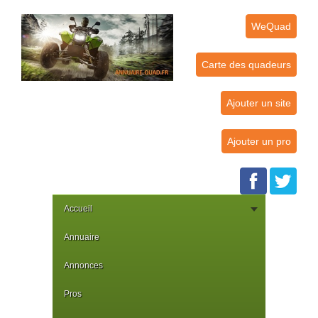
WeQuad
Carte des quadeurs
Ajouter un site
Ajouter un pro
Accueil
Annuaire
Annonces
Pros