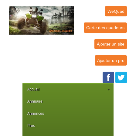
WeQuad
Carte des quadeurs
Ajouter un site
Ajouter un pro
Accueil
Annuaire
Annonces
Pros