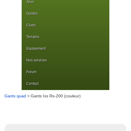
Jeux
Guides
Clubs
Terrains
Equipement
Nos services
Forum
Contact
Gants quad
> Gants Ixs Rs-200 (couleur)