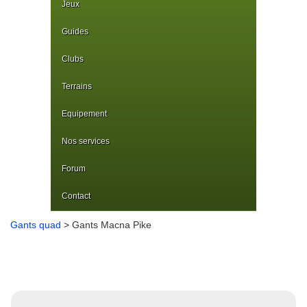
Jeux
Guides
Clubs
Terrains
Equipement
Nos services
Forum
Contact
Gants quad
> Gants Macna Pike