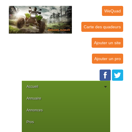
WeQuad
Carte des quadeurs
Ajouter un site
Ajouter un pro
Accueil
Annuaire
Annonces
Pros