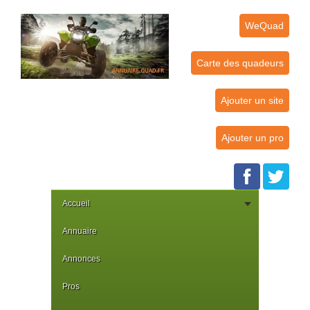
WeQuad
Carte des quadeurs
Ajouter un site
Ajouter un pro
Accueil
Annuaire
Annonces
Pros