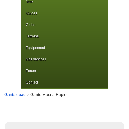
Jeux
Guides
Clubs
Terrains
Equipement
Nos services
Forum
Contact
Gants quad
> Gants Macna Rapier