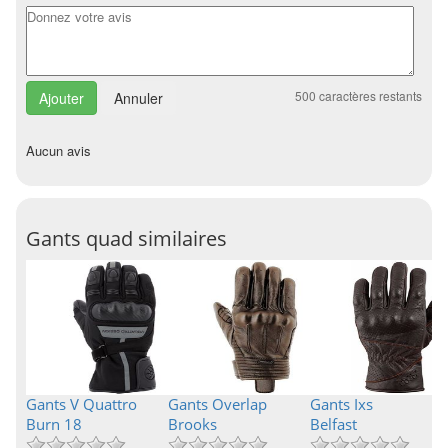
500
caractères restants
Annuler
Aucun avis
Gants quad similaires
Gants V Quattro
Gants Overlap
Gants Ixs
Burn 18
Brooks
Belfast