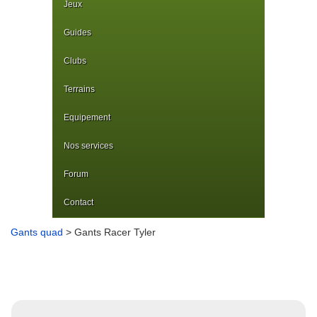
Jeux
Guides
Clubs
Terrains
Equipement
Nos services
Forum
Contact
Gants quad
> Gants Racer Tyler