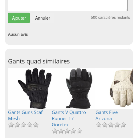
500
caractères restants
Annuler
Aucun avis
Gants quad similaires
Gants Guns Scaf
Gants V Quattro
Gants Five
Mesh
Runner 17
Arizona
Goretex