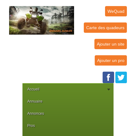
WeQuad
Carte des quadeurs
Ajouter un site
Ajouter un pro
Accueil
Annuaire
Annonces
Pros