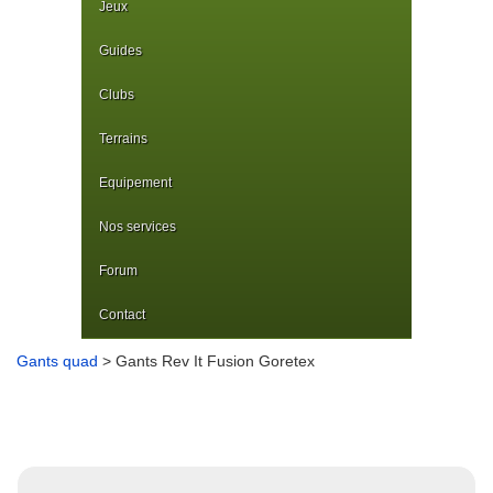
Jeux
Guides
Clubs
Terrains
Equipement
Nos services
Forum
Contact
Gants quad
> Gants Rev It Fusion Goretex