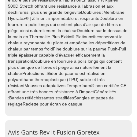
encore plus de résistance à l'abrasionEn tissu PWR|shell
500D Stretch offrant une résistance à l'abrasion et aux
déchirures, plus une grande longévitéDoublures :Membrane
Hydratex® | Z-liner : imperméable et respiranteDoublure en
fourrure à polis longs qui contient plus d'air que de fibres et
piège ainsi naturellement la chaleurDoublure sur le dessus de
la main en Thermolite Plus Exkin® Platinum® conservant la
chaleur rayonnante du pilote et empêche les déperditions de
chaleur par temps froidFine doublure sur la paume Push-Pull
triple épaisseur capable d'évacuer efficacement la
transpirationDoublure en fourrure à polis longs qui contient
plus d'air que de fibres et piège ainsi naturellement la
chaleurProtections :Slider de paume est réalisé en
polyuréthane thermoplastique (TPU) solide et très
résistantMousses adaptatives Temperfoam® non certifiée CE
offrant une très bonnes résistance à l'impactGénéralités
:Bandes réfléchissantes stratifiéesSangles et pattes de
réglageRaclette pour écran de casque
Avis Gants Rev It Fusion Goretex