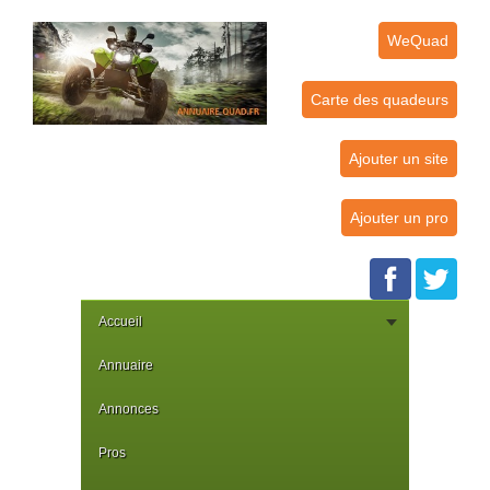
WeQuad
Carte des quadeurs
Ajouter un site
Ajouter un pro
Accueil
Annuaire
Annonces
Pros