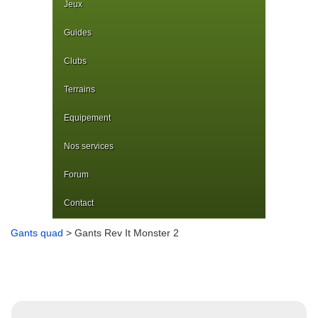
Jeux
Guides
Clubs
Terrains
Equipement
Nos services
Forum
Contact
Gants quad
> Gants Rev It Monster 2