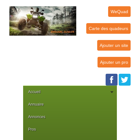
WeQuad
Carte des quadeurs
Ajouter un site
Ajouter un pro
Accueil
Annuaire
Annonces
Pros