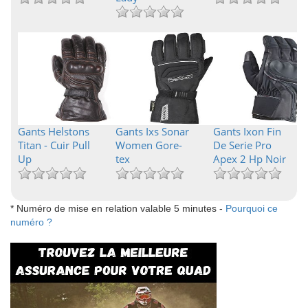
Gants Helstons
Gants Ixs Sonar
Gants Ixon Fin
Titan - Cuir Pull
Women Gore-
De Serie Pro
Up
tex
Apex 2 Hp Noir
* Numéro de mise en relation valable 5 minutes -
Pourquoi ce
numéro ?