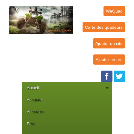
WeQuad
Carte des quadeurs
Ajouter un site
Ajouter un pro
Accueil
Annuaire
Annonces
Pros