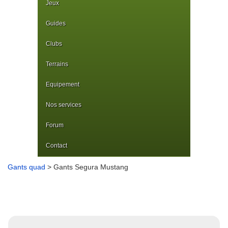
Jeux
Guides
Clubs
Terrains
Equipement
Nos services
Forum
Contact
Gants quad
> Gants Segura Mustang