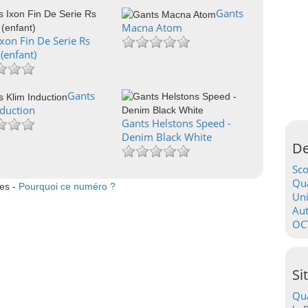
Gants
Macna Atom
xon Fin De Serie Rs
 (enfant)
Gants
nduction
Gants Helstons Speed -
Denim Black White
De
Sc
Qua
tes -
Pourquoi ce numéro ?
Uni
Au
OC
Si
Qua