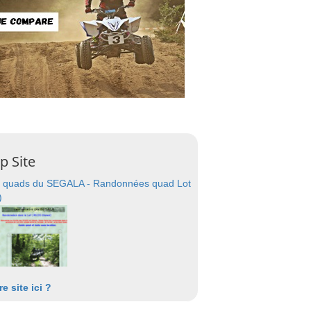
p Site
 quads du SEGALA - Randonnées quad Lot
)
re site ici ?