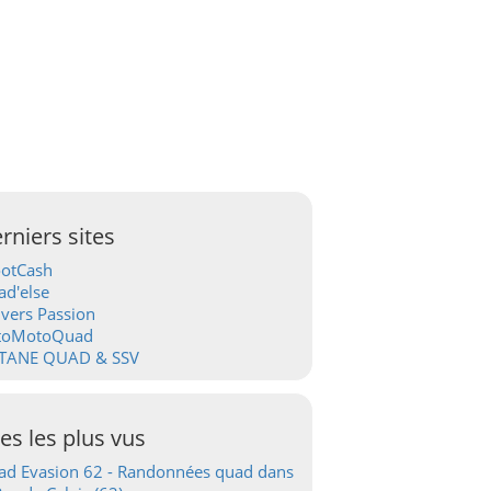
rniers sites
ootCash
d'else
vers Passion
toMotoQuad
TANE QUAD & SSV
tes les plus vus
d Evasion 62 - Randonnées quad dans