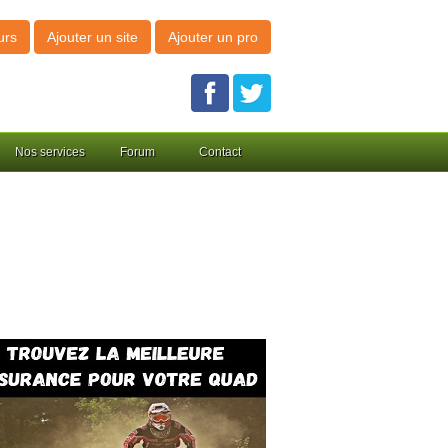
urs
Ajouter un site
Ajouter un pro
Nos services
Forum
Contact