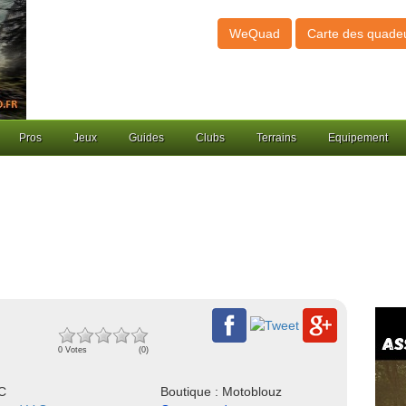
WeQuad
Carte des quade
Pros
Jeux
Guides
Clubs
Terrains
Equipement
0 Votes
(0)
NC
Boutique : Motoblouz