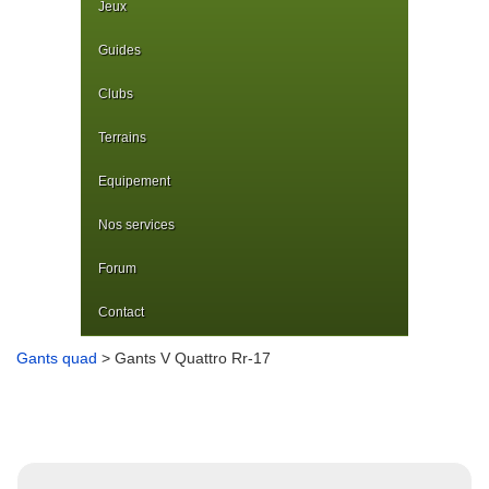
Jeux
Guides
Clubs
Terrains
Equipement
Nos services
Forum
Contact
Gants quad
> Gants V Quattro Rr-17