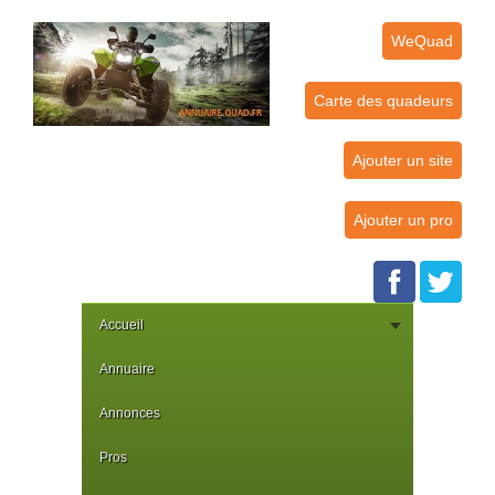
WeQuad
Carte des quadeurs
Ajouter un site
Ajouter un pro
Accueil
Annuaire
Annonces
Pros