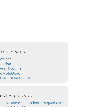
rniers sites
ootCash
d'else
vers Passion
toMotoQuad
TANE QUAD & SSV
tes les plus vus
d Evasion 62 - Randonnées quad dans