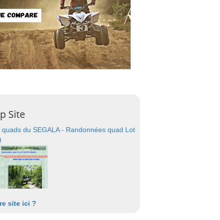
p Site
 quads du SEGALA - Randonnées quad Lot
)
re site ici ?