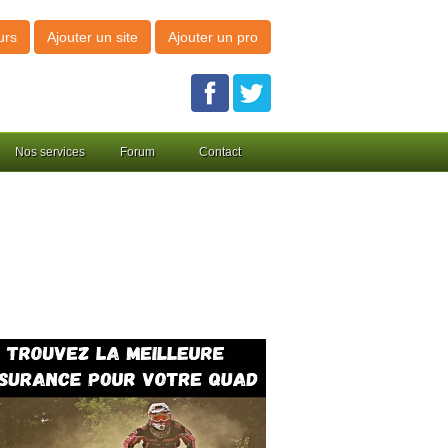
urs
Ajouter un site
Ajouter un pro
Nos services
Forum
Contact