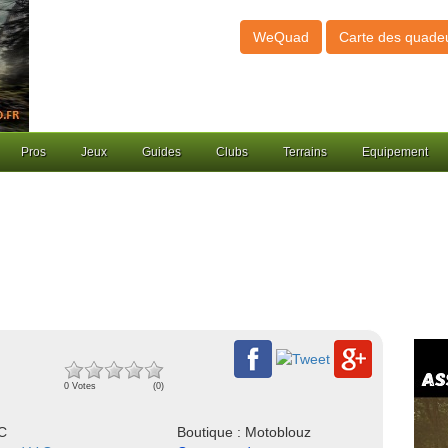
WeQuad
Carte des quade
Pros
Jeux
Guides
Clubs
Terrains
Equipement
0 Votes
(0)
NC
Boutique : Motoblouz