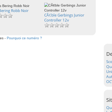
Bering Robb Noir
CÃ¢ble Gerbings Junior
Controller 12v
tes -
Pourquoi ce numéro ?
De
Sc
Qua
Uni
Au
OC
Si
Qua