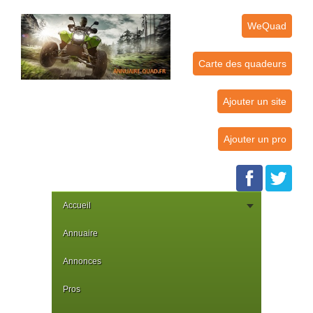
WeQuad
Carte des quadeurs
Ajouter un site
Ajouter un pro
Accueil
Annuaire
Annonces
Pros