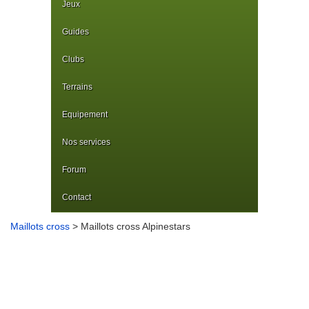
Jeux
Guides
Clubs
Terrains
Equipement
Nos services
Forum
Contact
Maillots cross
> Maillots cross Alpinestars