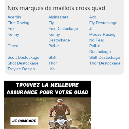
Nos marques de maillots cross quad
Acerbis
Alpinestars
Axo
First Racing
Fly
Fly Destockage
Fox
Fox Destockage
Jt
Kenny
Kenny
Moose Racing
Destockage
No Fear
O'neal
Pull-in
Pull-in
Destockage
Scott Destockage
Shift
Shift Destockage
Shot Destockage
Thor
Thor Déstockage
Troylee Design
Ufo