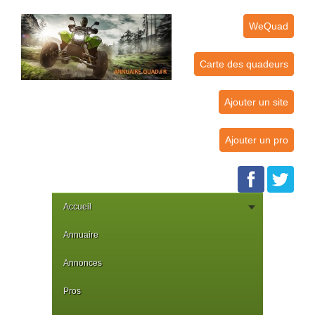
WeQuad
Carte des quadeurs
Ajouter un site
Ajouter un pro
Accueil
Annuaire
Annonces
Pros