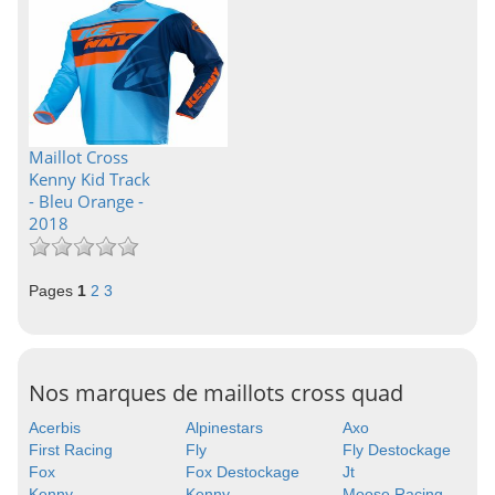
Maillot Cross
Kenny Kid Track
- Bleu Orange -
2018
Pages
1
2
3
Nos marques de maillots cross quad
Acerbis
Alpinestars
Axo
First Racing
Fly
Fly Destockage
Fox
Fox Destockage
Jt
Kenny
Kenny
Moose Racing