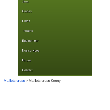
Jeux
Guides
Clubs
Terrains
Equipement
Nos services
Forum
Contact
Maillots cross
> Maillots cross Kenny