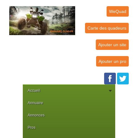
WeQuad
Carte des quadeurs
Ajouter un site
Ajouter un pro
Accueil
Annuaire
Annonces
Pros