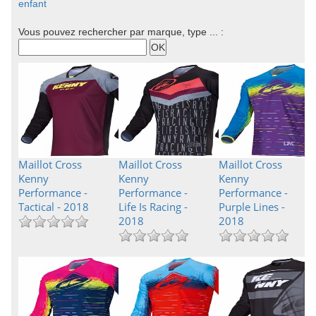
enfant
Vous pouvez rechercher par marque, type ... :
Maillot Cross
Maillot Cross
Maillot Cross
Kenny
Kenny
Kenny
Performance -
Performance -
Performance -
Tactical - 2018
Life Is Racing -
Purple Lines -
2018
2018