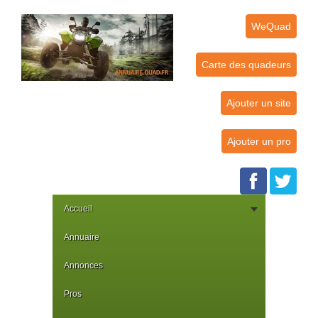
WeQuad
Carte des quadeurs
Ajouter un site
Ajouter un pro
Accueil
Annuaire
Annonces
Pros