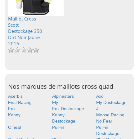
Maillot Cross
Scott
Destockage 350
Dirt Noir Jaune
2016
Nos marques de maillots cross quad
Acerbis
Alpinestars
Axo
First Racing
Fly
Fly Destockage
Fox
Fox Destockage
Jt
Kenny
Kenny
Moose Racing
Destockage
No Fear
O'neal
Pull-in
Pull-in
Destockage