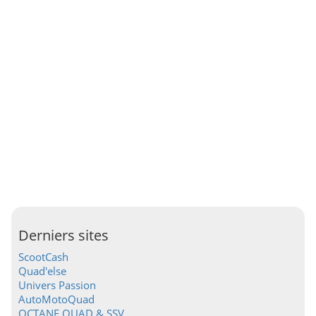
Derniers sites
ScootCash
Quad'else
Univers Passion
AutoMotoQuad
OCTANE QUAD & SSV