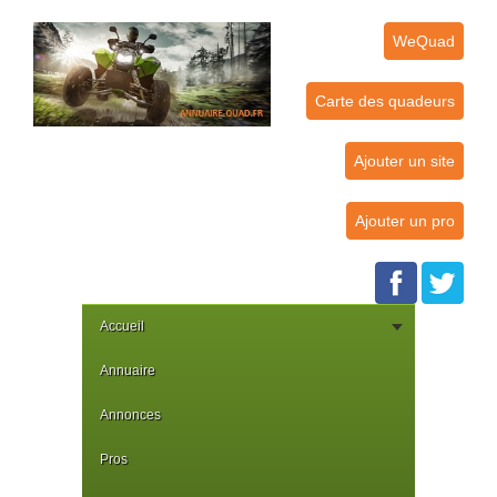
WeQuad
Carte des quadeurs
Ajouter un site
Ajouter un pro
Accueil
Annuaire
Annonces
Pros