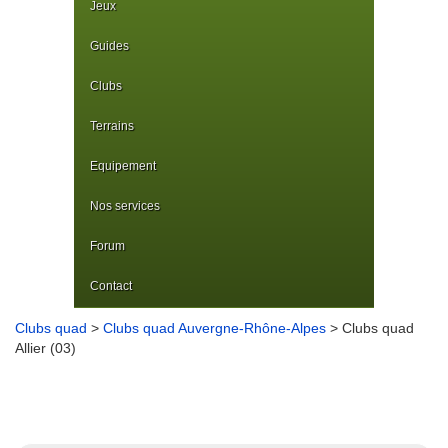
Jeux
Guides
Clubs
Terrains
Equipement
Nos services
Forum
Contact
Clubs quad
>
Clubs quad Auvergne-Rhône-Alpes
> Clubs quad
Allier (03)