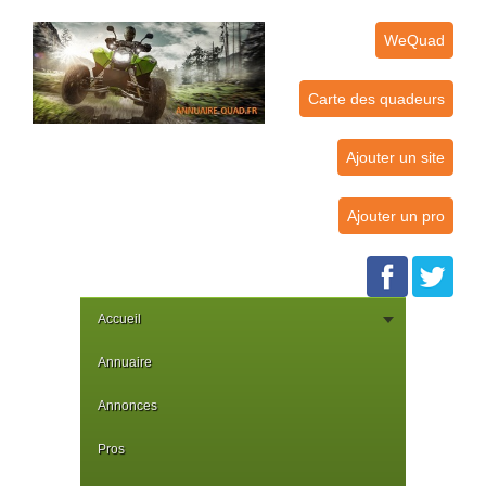
WeQuad
Carte des quadeurs
Ajouter un site
Ajouter un pro
Accueil
Annuaire
Annonces
Pros