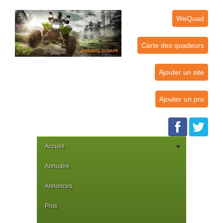
WeQuad
Carte des quadeurs
Ajouter un site
Ajouter un pro
Accueil
Annuaire
Annonces
Pros