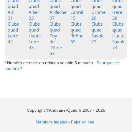
Clubs
Clubs
Clubs
Clubs
Clubs
Clubs
quad
quad
quad
quad
quad
quad
Ain
Allier
Ardèche
Cantal
Drôme
Isère
01
03
07
15
26
38
Clubs
Clubs
Clubs
Clubs
Clubs
Clubs
quad
quad
quad
quad
quad
quad
Loire
Haute-
Puy-
Rhône
Savoie
Haute-
42
Loire
de-
69
73
Savoie
43
Dôme
74
63
* Numéro de mise en relation valable 5 minutes -
Pourquoi ce
numéro ?
Copyright ©Annuaire-Quad.fr 2007 - 2026
Mentions légales
-
Faire un lien
.