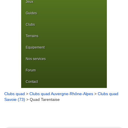
Jeux
Guides
Clubs
Terrains
Equipement
Nos services
Forum
Contact
Clubs quad
>
Clubs quad Auvergne-Rhône-Alpes
>
Clubs quad
Savoie (73)
> Quad Tarentaise