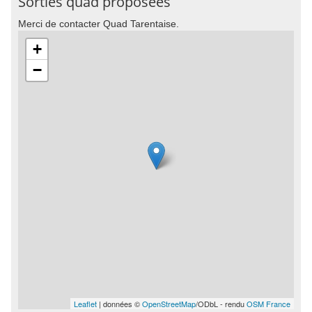
Sorties quad proposées
Merci de contacter Quad Tarentaise.
+
−
Leaflet
| données ©
OpenStreetMap
/ODbL - rendu
OSM France