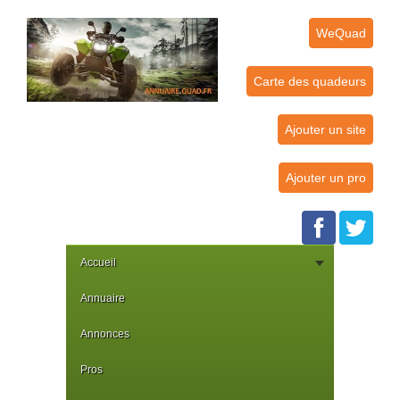
WeQuad
Carte des quadeurs
Ajouter un site
Ajouter un pro
Accueil
Annuaire
Annonces
Pros