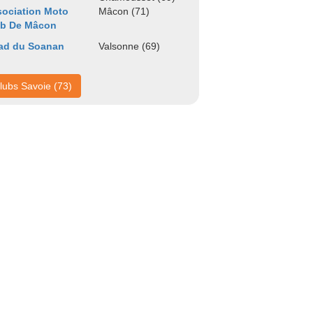
ociation Moto
Mâcon (71)
ub De Mâcon
ad du Soanan
Valsonne (69)
lubs Savoie (73)