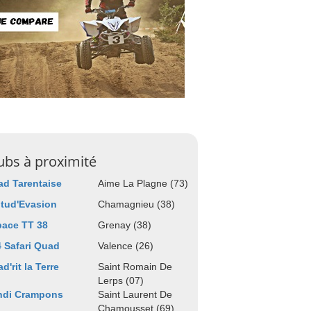
ubs à proximité
d Tarentaise
Aime La Plagne (73)
itud'Evasion
Chamagnieu (38)
ace TT 38
Grenay (38)
 Safari Quad
Valence (26)
d'rit la Terre
Saint Romain De
Lerps (07)
ndi Crampons
Saint Laurent De
Chamousset (69)