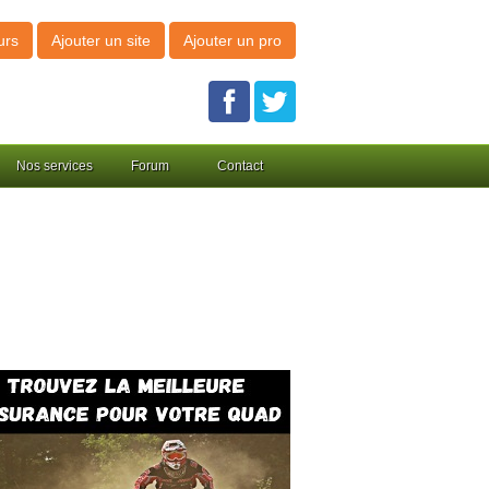
urs
Ajouter un site
Ajouter un pro
Nos services
Forum
Contact