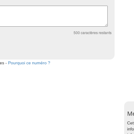
500
caractères restants
tes -
Pourquoi ce numéro ?
Me
Cet
inf