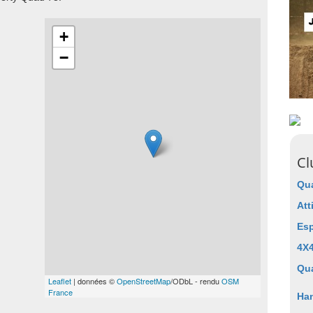
+
−
Cl
Qua
Att
Esp
4X4
Qua
Leaflet
| données ©
OpenStreetMap
/ODbL - rendu
OSM
France
Ha