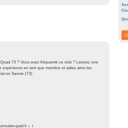
Ass
Cl
Qu
C
y Quad 73 ? Vous avez fréquenté ce club ? Laissez une
tre expérience en tant que membre et aidez ainsi les
ial en Savoie (73).
annuaire-quad.fr + 1