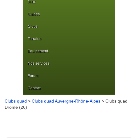
Jeux
Guides
Clubs
Terrains
Equipement
Nos services
Forum
Contact
Clubs quad
>
Clubs quad Auvergne-Rhône-Alpes
> Clubs quad
Drôme (26)