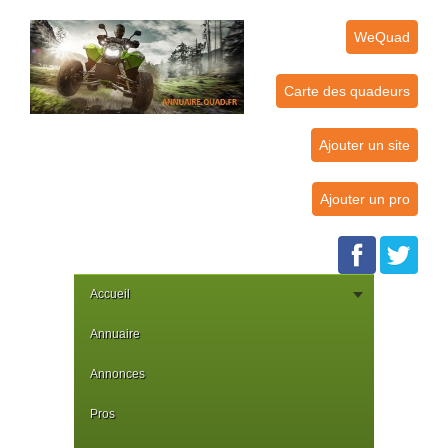
WeQuad
Carte des quadeurs
Ajouter un site
Ajouter un pro
Accueil
Annuaire
Annonces
Pros