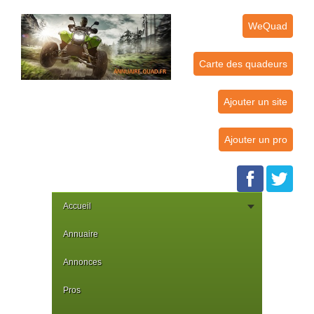
WeQuad
Carte des quadeurs
Ajouter un site
Ajouter un pro
Accueil
Annuaire
Annonces
Pros