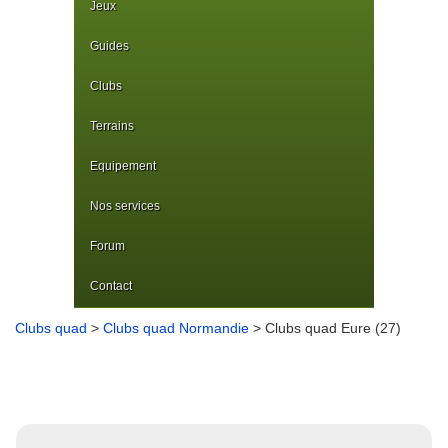
Jeux
Guides
Clubs
Terrains
Equipement
Nos services
Forum
Contact
Clubs quad
>
Clubs quad Normandie
> Clubs quad Eure (27)