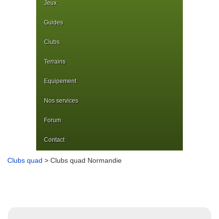
Jeux
Guides
Clubs
Terrains
Equipement
Nos services
Forum
Contact
Clubs quad
> Clubs quad Normandie