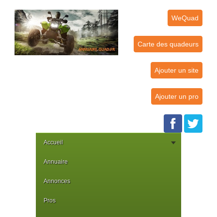
WeQuad
Carte des quadeurs
Ajouter un site
Ajouter un pro
Accueil
Annuaire
Annonces
Pros