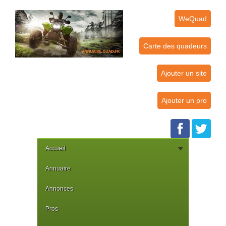
WeQuad
Carte des quadeurs
Ajouter un site
Ajouter un pro
Accueil
Annuaire
Annonces
Pros