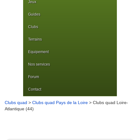
Jeux
Guides
Clubs
Terrains
Equipement
Nos services
Forum
Contact
Clubs quad
>
Clubs quad Pays de la Loire
> Clubs quad Loire-
Atlantique (44)