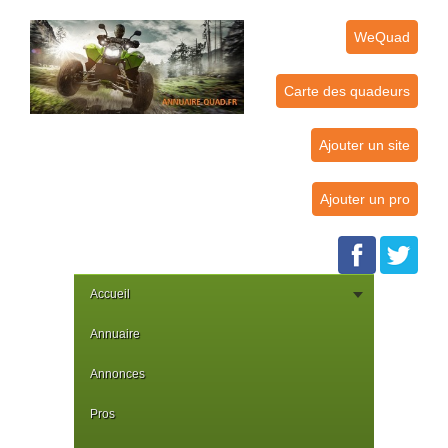
WeQuad
Carte des quadeurs
Ajouter un site
Ajouter un pro
Accueil
Annuaire
Annonces
Pros