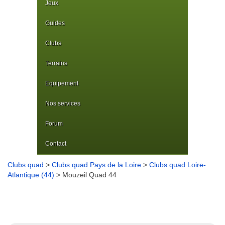
Jeux
Guides
Clubs
Terrains
Equipement
Nos services
Forum
Contact
Clubs quad
>
Clubs quad Pays de la Loire
>
Clubs quad Loire-
Atlantique (44)
> Mouzeil Quad 44