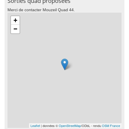
Sorties quad proposées
Merci de contacter Mouzeil Quad 44.
+
−
Leaflet
| données ©
OpenStreetMap
/ODbL - rendu
OSM France