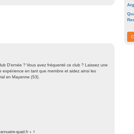
Ar
Qu
Re
C
lub D'ernée ? Vous avez fréquenté ce club ? Laissez une
tre expérience en tant que membre et aidez ainsi les
vial en Mayenne (53).
annuaire-quad.fr + 1