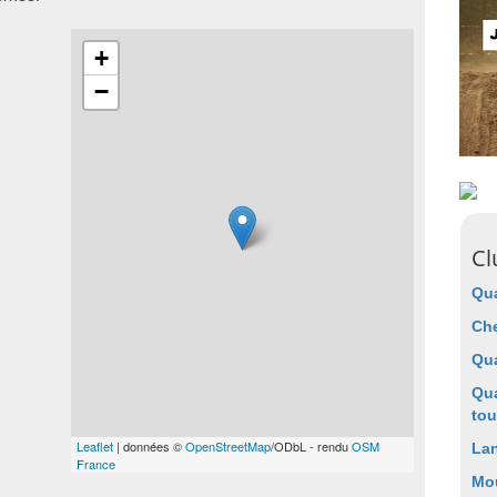
+
−
Cl
Qua
Ch
Qu
Qua
to
Leaflet
| données ©
OpenStreetMap
/ODbL - rendu
OSM
Lan
France
Mou