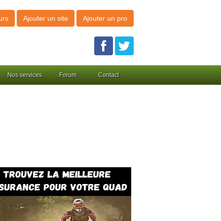
urs
Ajouter un site
Ajouter un pro
Nos services
Forum
Contact