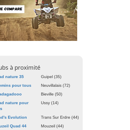
ubs à proximité
d nature 35
Guipel (35)
emins pour tous
Neuvillalais (72)
adagadooo
Bieville (50)
d nature pour
Ussy (14)
us
d's Evolution
Trans Sur Erdre (44)
zeil Quad 44
Mouzeil (44)