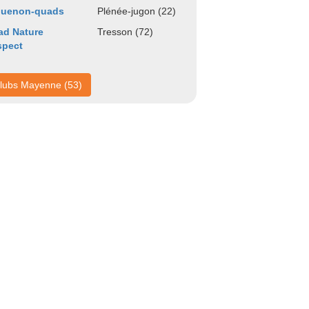
guenon-quads
Plénée-jugon (22)
ad Nature
Tresson (72)
spect
lubs Mayenne (53)