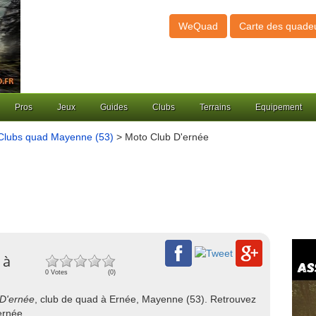
WeQuad
Carte des quade
Pros
Jeux
Guides
Clubs
Terrains
Equipement
Clubs quad Mayenne (53)
> Moto Club D'ernée
 à
0 Votes
(0)
D'ernée
, club de quad à Ernée, Mayenne (53). Retrouvez
ernée.