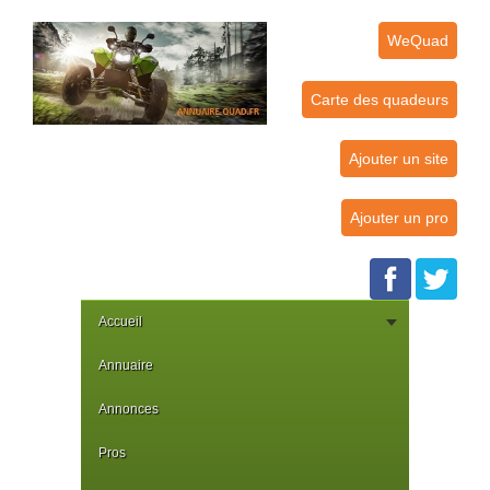
WeQuad
Carte des quadeurs
Ajouter un site
Ajouter un pro
Accueil
Annuaire
Annonces
Pros