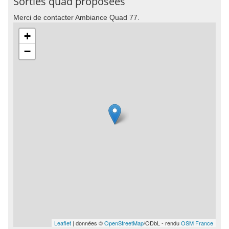
Sorties quad proposées
Merci de contacter Ambiance Quad 77.
+
−
Leaflet
| données ©
OpenStreetMap
/ODbL - rendu
OSM France