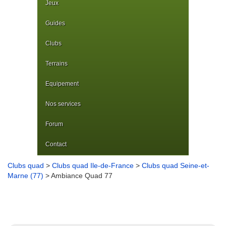
Jeux
Guides
Clubs
Terrains
Equipement
Nos services
Forum
Contact
Clubs quad
>
Clubs quad Ile-de-France
>
Clubs quad Seine-et-
Marne (77)
> Ambiance Quad 77