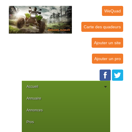
WeQuad
Carte des quadeurs
Ajouter un site
Ajouter un pro
Accueil
Annuaire
Annonces
Pros