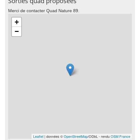
Sorties quad proposées
Merci de contacter Quad Nature 89.
+
−
Leaflet
| données ©
OpenStreetMap
/ODbL - rendu
OSM France