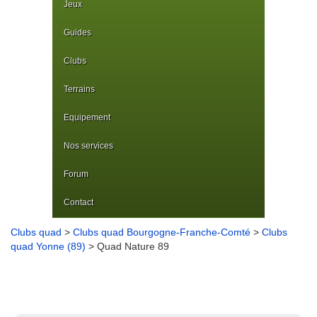
Jeux
Guides
Clubs
Terrains
Equipement
Nos services
Forum
Contact
Clubs quad
>
Clubs quad Bourgogne-Franche-Comté
>
Clubs
quad Yonne (89)
> Quad Nature 89