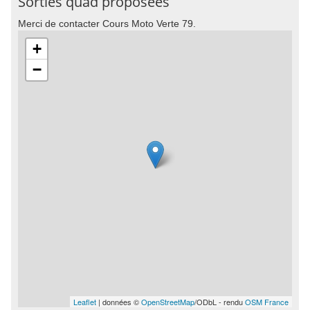
Sorties quad proposées
Merci de contacter Cours Moto Verte 79.
+
−
Leaflet
| données ©
OpenStreetMap
/ODbL - rendu
OSM France