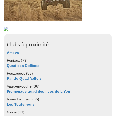
Clubs à proximité
Amova
Fenioux (79)
Quad des Collines
Pouzauges (85)
Rando Quad Vallois
Vaux-en-couhé (86)
Promenade quad des rives de L'Yon
Rives De L'yon (85)
Les Touterreurs
Gesté (49)