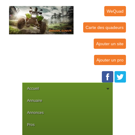
WeQuad
Carte des quadeurs
Ajouter un site
Ajouter un pro
Accueil
Annuaire
Annonces
Pros