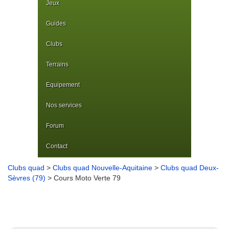
Jeux
Guides
Clubs
Terrains
Equipement
Nos services
Forum
Contact
Clubs quad
>
Clubs quad Nouvelle-Aquitaine
>
Clubs quad Deux-
Sèvres (79)
> Cours Moto Verte 79