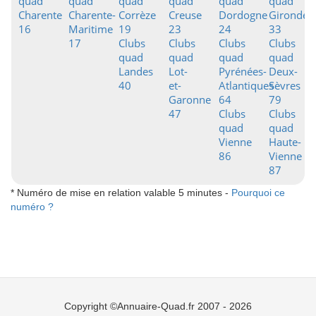
quad
quad
quad
quad
quad
quad
Charente
Charente-
Corrèze
Creuse
Dordogne
Gironde
16
Maritime
19
23
24
33
17
Clubs
Clubs
Clubs
Clubs
quad
quad
quad
quad
Landes
Lot-
Pyrénées-
Deux-
40
et-
Atlantiques
Sèvres
Garonne
64
79
47
Clubs
Clubs
quad
quad
Vienne
Haute-
86
Vienne
87
* Numéro de mise en relation valable 5 minutes -
Pourquoi ce
numéro ?
Copyright ©Annuaire-Quad.fr 2007 - 2026