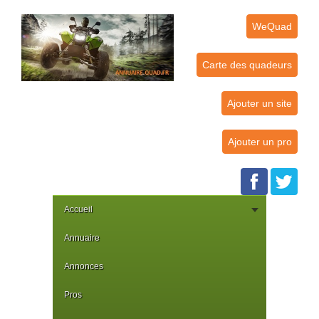
WeQuad
Carte des quadeurs
Ajouter un site
Ajouter un pro
Accueil
Annuaire
Annonces
Pros