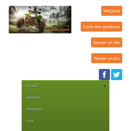
WeQuad
Carte des quadeurs
Ajouter un site
Ajouter un pro
Accueil
Annuaire
Annonces
Pros