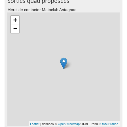
Sorties quad proposées
Merci de contacter Motoclub Antagnac.
+
−
Leaflet
| données ©
OpenStreetMap
/ODbL - rendu
OSM France