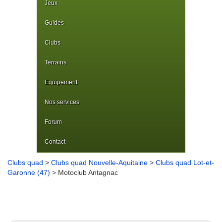
Jeux
Guides
Clubs
Terrains
Equipement
Nos services
Forum
Contact
Clubs quad
>
Clubs quad Nouvelle-Aquitaine
>
Clubs quad Lot-et-
Garonne (47)
> Motoclub Antagnac