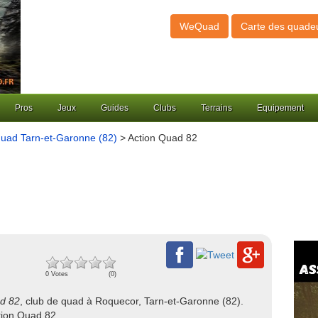
WeQuad
Carte des quade
Pros
Jeux
Guides
Clubs
Terrains
Equipement
quad Tarn-et-Garonne (82)
> Action Quad 82
0 Votes
(0)
d 82
, club de quad à Roquecor, Tarn-et-Garonne (82).
tion Quad 82.