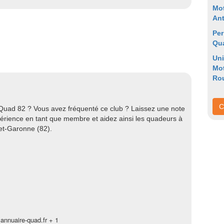
Mo
An
Per
Qu
Uni
Mo
Ro
C
 Quad 82 ? Vous avez fréquenté ce club ? Laissez une note
xpérience en tant que membre et aidez ainsi les quadeurs à
-et-Garonne (82).
annuaire-quad.fr + 1