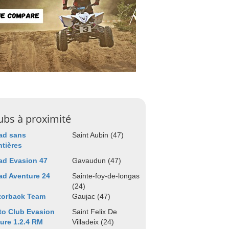
ubs à proximité
ad sans
Saint Aubin (47)
ntières
ad Evasion 47
Gavaudun (47)
d Aventure 24
Sainte-foy-de-longas
(24)
zorback Team
Gaujac (47)
o Club Evasion
Saint Felix De
ure 1.2.4 RM
Villadeix (24)