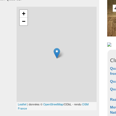
+
−
Cl
Qu
fro
Qu
Qua
Ra
Leaflet
| données ©
OpenStreetMap
/ODbL - rendu
OSM
Mot
France
Nat