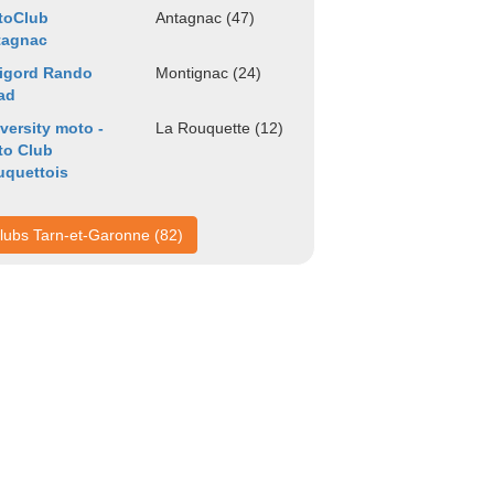
toClub
Antagnac (47)
tagnac
igord Rando
Montignac (24)
ad
versity moto -
La Rouquette (12)
to Club
uquettois
lubs Tarn-et-Garonne (82)