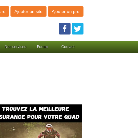
urs
Ajouter un site
Ajouter un pro
Nos services
Forum
Contact