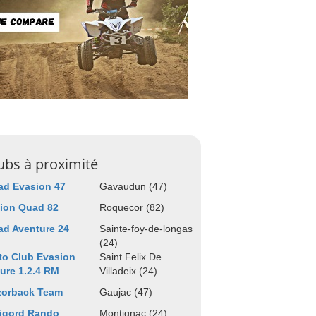
ubs à proximité
ad Evasion 47
Gavaudun (47)
ion Quad 82
Roquecor (82)
d Aventure 24
Sainte-foy-de-longas
(24)
o Club Evasion
Saint Felix De
ure 1.2.4 RM
Villadeix (24)
zorback Team
Gaujac (47)
igord Rando
Montignac (24)