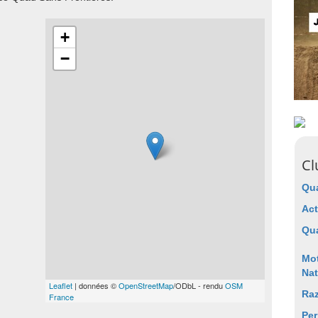
+
−
Cl
Qu
Act
Qua
Mot
Nat
Leaflet
| données ©
OpenStreetMap
/ODbL - rendu
OSM
Ra
France
Per