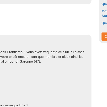
Qu
Mo
An
Qu
C
ans Frontières ? Vous avez fréquenté ce club ? Laissez
t votre expérience en tant que membre et aidez ainsi les
ial en Lot-et-Garonne (47).
annuaire-quad.fr + 1