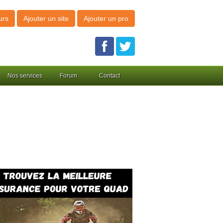
urs
Ajouter un site
Ajouter un pro
Nos services
Forum
Contact