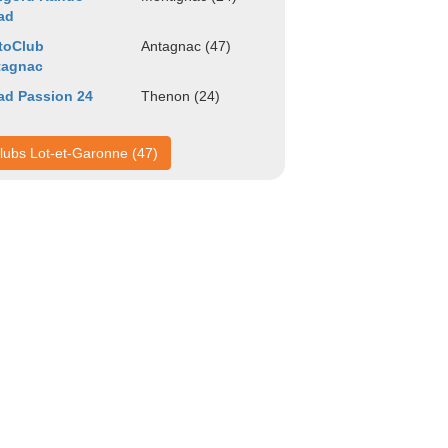
ad
toClub
Antagnac (47)
tagnac
ad Passion 24
Thenon (24)
lubs Lot-et-Garonne (47)