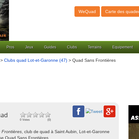
WeQuad
Carte des quade
Pros
Jeux
Guides
Clubs
Terrains
Equipement
>
Clubs quad Lot-et-Garonne (47)
> Quad Sans Frontières
uad
0 Votes
(0)
Frontières
, club de quad à Saint Aubin, Lot-et-Garonne
ose Quad Sans Frontières.