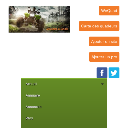
WeQuad
Carte des quadeurs
Ajouter un site
Ajouter un pro
Accueil
Annuaire
Annonces
Pros