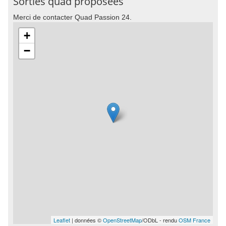
Sorties quad proposées
Merci de contacter Quad Passion 24.
+
−
Leaflet
| données ©
OpenStreetMap
/ODbL - rendu
OSM France