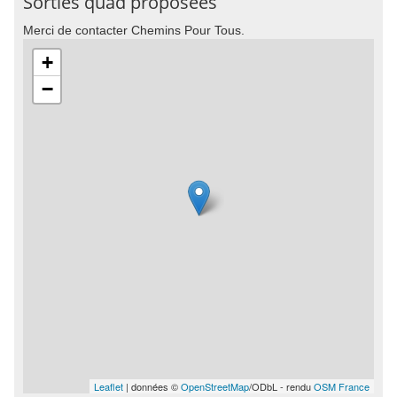
Sorties quad proposées
Merci de contacter Chemins Pour Tous.
+
−
Leaflet
| données ©
OpenStreetMap
/ODbL - rendu
OSM France