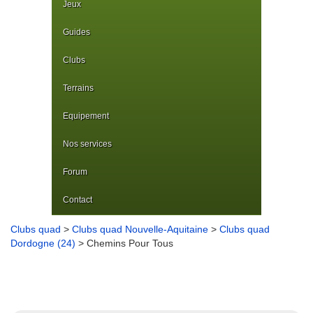
Jeux
Guides
Clubs
Terrains
Equipement
Nos services
Forum
Contact
Clubs quad
>
Clubs quad Nouvelle-Aquitaine
>
Clubs quad
Dordogne (24)
> Chemins Pour Tous