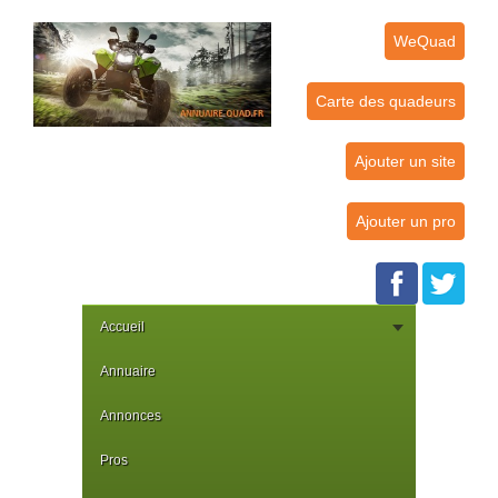
WeQuad
Carte des quadeurs
Ajouter un site
Ajouter un pro
Accueil
Annuaire
Annonces
Pros