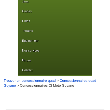
Jeux
Guides
Clubs
Terrains
Equipement
Nos services
Forum
Contact
Trouver un concessionnaire quad
>
Concessionnaires quad
Guyane
> Concessionnaires Cf Moto Guyane