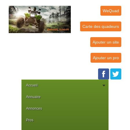
WeQuad
Carte des quadeurs
Ajouter un site
Ajouter un pro
Accueil
Annuaire
Annonces
Pros