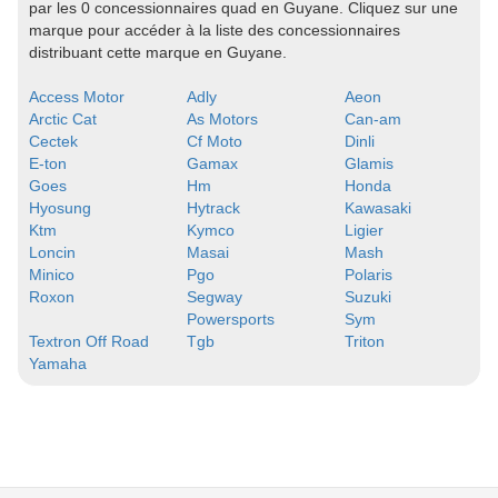
par les 0 concessionnaires quad en Guyane. Cliquez sur une
marque pour accéder à la liste des concessionnaires
distribuant cette marque en Guyane.
Access Motor
Adly
Aeon
Arctic Cat
As Motors
Can-am
Cectek
Cf Moto
Dinli
E-ton
Gamax
Glamis
Goes
Hm
Honda
Hyosung
Hytrack
Kawasaki
Ktm
Kymco
Ligier
Loncin
Masai
Mash
Minico
Pgo
Polaris
Roxon
Segway
Suzuki
Powersports
Sym
Textron Off Road
Tgb
Triton
Yamaha