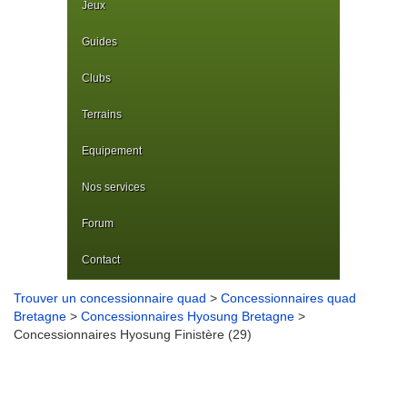
Jeux
Guides
Clubs
Terrains
Equipement
Nos services
Forum
Contact
Trouver un concessionnaire quad
>
Concessionnaires quad
Bretagne
>
Concessionnaires Hyosung Bretagne
>
Concessionnaires Hyosung Finistère (29)