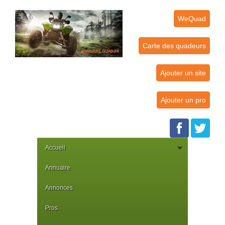
WeQuad
Carte des quadeurs
Ajouter un site
Ajouter un pro
Accueil
Annuaire
Annonces
Pros