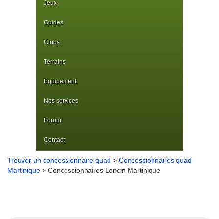
Jeux
Guides
Clubs
Terrains
Equipement
Nos services
Forum
Contact
Trouver un concessionnaire quad
>
Concessionnaires quad
Martinique
> Concessionnaires Loncin Martinique