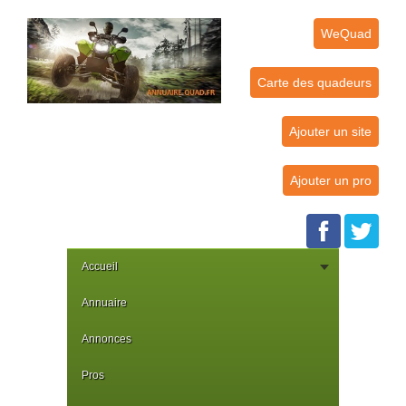
WeQuad
Carte des quadeurs
Ajouter un site
Ajouter un pro
Accueil
Annuaire
Annonces
Pros