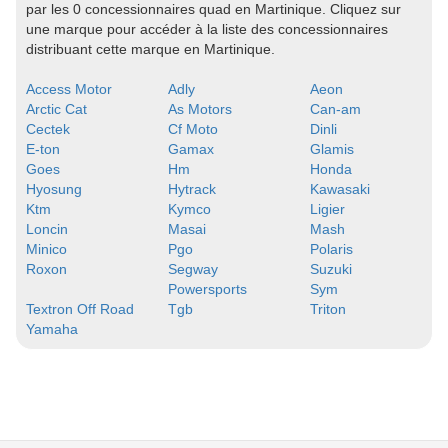
par les 0 concessionnaires quad en Martinique. Cliquez sur
une marque pour accéder à la liste des concessionnaires
distribuant cette marque en Martinique.
Access Motor
Adly
Aeon
Arctic Cat
As Motors
Can-am
Cectek
Cf Moto
Dinli
E-ton
Gamax
Glamis
Goes
Hm
Honda
Hyosung
Hytrack
Kawasaki
Ktm
Kymco
Ligier
Loncin
Masai
Mash
Minico
Pgo
Polaris
Roxon
Segway
Suzuki
Powersports
Sym
Textron Off Road
Tgb
Triton
Yamaha