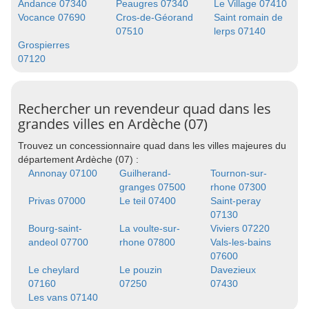
Andance 07340
Peaugres 07340
Le Village 07410
Vocance 07690
Cros-de-Géorand
Saint romain de
07510
lerps 07140
Grospierres
07120
Rechercher un revendeur quad dans les
grandes villes en Ardèche (07)
Trouvez un concessionnaire quad dans les villes majeures du
département Ardèche (07) :
Annonay 07100
Guilherand-
Tournon-sur-
granges 07500
rhone 07300
Privas 07000
Le teil 07400
Saint-peray
07130
Bourg-saint-
La voulte-sur-
Viviers 07220
andeol 07700
rhone 07800
Vals-les-bains
07600
Le cheylard
Le pouzin
Davezieux
07160
07250
07430
Les vans 07140