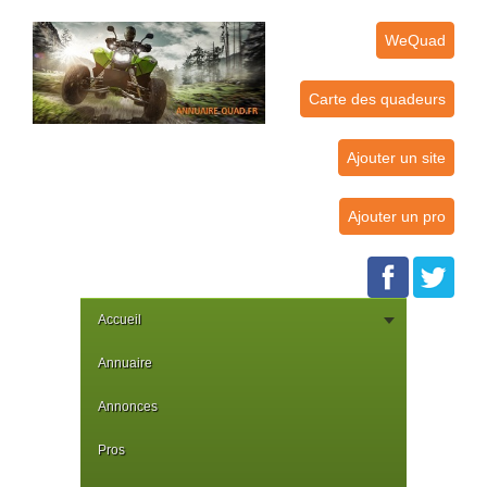
WeQuad
Carte des quadeurs
Ajouter un site
Ajouter un pro
Accueil
Annuaire
Annonces
Pros