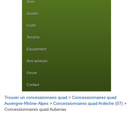
Jeux
Guides
Clubs
Terrains
Equipement
Nos services
Forum
Contact
Trouver un concessionnaire quad
>
Concessionnaires quad
Auvergne-Rhône-Alpes
>
Concessionnaires quad Ardèche (07)
>
Concessionnaires quad Aubenas