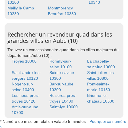
10100
10340
Mailly le Camp
Montmorency
10230
Beaufort 10330
Rechercher un revendeur quad dans les
grandes villes en Aube (10)
Trouvez un concessionnaire quad dans les villes majeures du
département Aube (10) :
Troyes 10000
Romilly-sur-
La chapelle-
seine 10100
saint-luc 10600
Saint-andre-les-
Sainte-savine
Saint-julien-les-
vergers 10120
10300
villas 10800
Nogent-sur-
Bar-sur-aube
Pont-sainte-
seine 10400
10200
marie 10150
Les noes-pres-
Rosieres-pres-
Brienne-le-
troyes 10420
troyes 10430
chateau 10500
Arcis-sur-aube
Saint-lye 10600
10700
* Numéro de mise en relation valable 5 minutes -
Pourquoi ce numéro
?