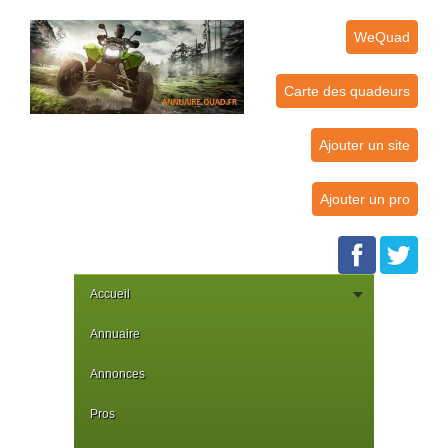
WeQuad
Carte des quadeurs
Ajouter un site
Ajouter un pro
Accueil
Annuaire
Annonces
Pros