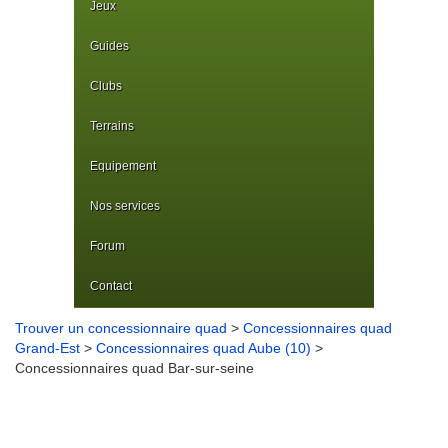
Jeux
Guides
Clubs
Terrains
Equipement
Nos services
Forum
Contact
Trouver un concessionnaire quad
>
Concessionnaires quad
Grand-Est
>
Concessionnaires quad Aube (10)
>
Concessionnaires quad Bar-sur-seine