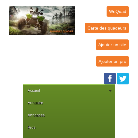
WeQuad
Carte des quadeurs
Ajouter un site
Ajouter un pro
Accueil
Annuaire
Annonces
Pros