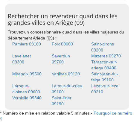
Rechercher un revendeur quad dans les
grandes villes en Ariège (09)
Trouvez un concessionnaire quad dans les villes majeures du
département Ariège (09) :
Pamiers 09100
Foix 09000
Saint-girons
09200
Lavelanet
Saverdun
Mazeres 09270
09300
09700
Tarascon-sur-
ariege 09400
Mirepoix 09500
Varilhes 09120
Saint-jean-du-
falga 09100
Laroque-
La tour-du-crieu
Lezat-sur-leze
d'olmes 09600
09100
09210
Verniolle 09340
Saint-lizier
09190
* Numéro de mise en relation valable 5 minutes -
Pourquoi ce numéro
?