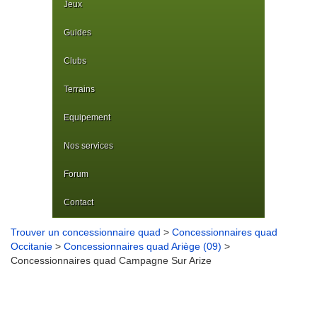
Jeux
Guides
Clubs
Terrains
Equipement
Nos services
Forum
Contact
Trouver un concessionnaire quad
>
Concessionnaires quad
Occitanie
>
Concessionnaires quad Ariège (09)
>
Concessionnaires quad Campagne Sur Arize