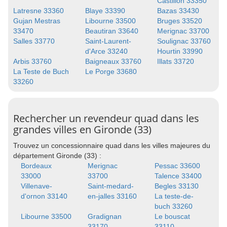
Castillon 33350
Latresne 33360
Blaye 33390
Bazas 33430
Gujan Mestras
Libourne 33500
Bruges 33520
33470
Beautiran 33640
Merignac 33700
Salles 33770
Saint-Laurent-
Soulignac 33760
d'Arce 33240
Hourtin 33990
Arbis 33760
Baigneaux 33760
Illats 33720
La Teste de Buch
Le Porge 33680
33260
Rechercher un revendeur quad dans les
grandes villes en Gironde (33)
Trouvez un concessionnaire quad dans les villes majeures du
département Gironde (33) :
Bordeaux
Merignac
Pessac 33600
33000
33700
Talence 33400
Villenave-
Saint-medard-
Begles 33130
d'ornon 33140
en-jalles 33160
La teste-de-
buch 33260
Libourne 33500
Gradignan
Le bouscat
33170
33110