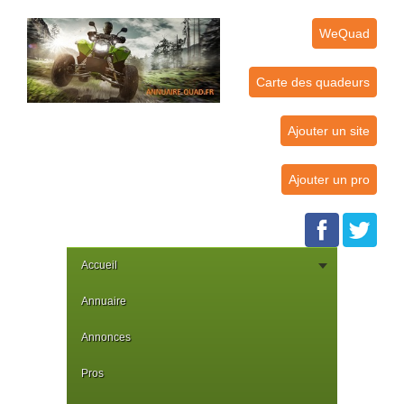
WeQuad
Carte des quadeurs
Ajouter un site
Ajouter un pro
Accueil
Annuaire
Annonces
Pros