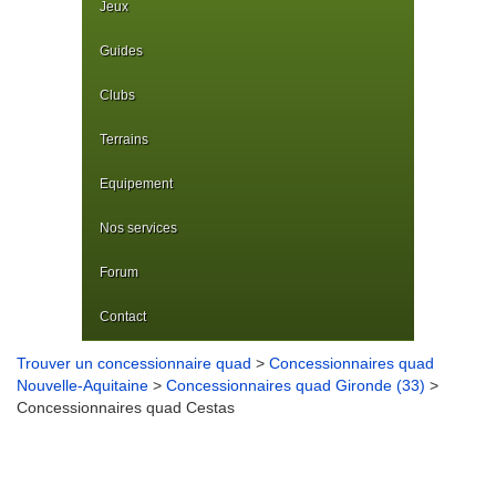
Jeux
Guides
Clubs
Terrains
Equipement
Nos services
Forum
Contact
Trouver un concessionnaire quad
>
Concessionnaires quad
Nouvelle-Aquitaine
>
Concessionnaires quad Gironde (33)
>
Concessionnaires quad Cestas