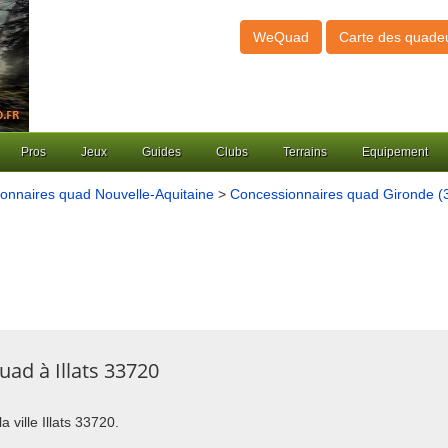
WeQuad
Carte des quade
Pros
Jeux
Guides
Clubs
Terrains
Equipement
onnaires quad Nouvelle-Aquitaine
>
Concessionnaires quad Gironde (
ad à Illats 33720
 ville Illats 33720.