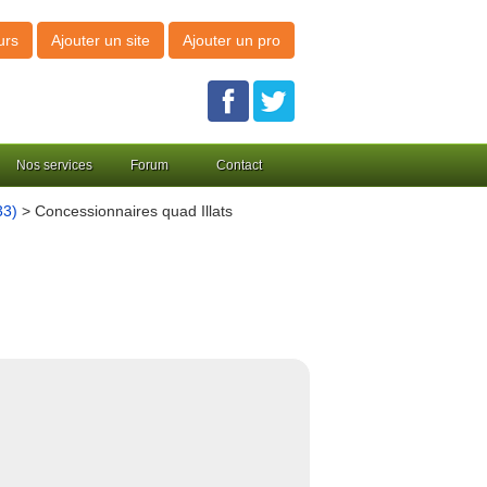
urs
Ajouter un site
Ajouter un pro
Nos services
Forum
Contact
33)
> Concessionnaires quad Illats