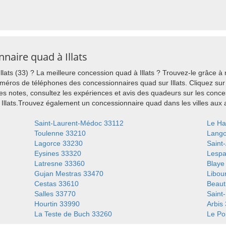
naire quad à Illats
lats (33) ? La meilleure concession quad à Illats ? Trouvez-le grâce à
uméros de téléphones des concessionnaires quad sur Illats. Cliquez sur
 notes, consultez les expériences et avis des quadeurs sur les concess
Illats.Trouvez également un concessionnaire quad dans les villes aux a
Saint-Laurent-Médoc 33112
Le Ha
Toulenne 33210
Lang
Lagorce 33230
Saint
Eysines 33320
Lespa
Latresne 33360
Blaye
Gujan Mestras 33470
Libou
Cestas 33610
Beaut
Salles 33770
Saint
Hourtin 33990
Arbis
La Teste de Buch 33260
Le Po