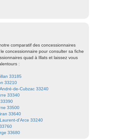
 notre comparatif des concessionnaires
 le concessionnaire pour consulter sa fiche
ionnaires quad à Illats et laissez vous
lentours :
illan 33185
on 33210
-André-de-Cubzac 33240
rre 33340
 33390
rne 33500
iran 33640
-Laurent-d'Arce 33240
 33760
rge 33680