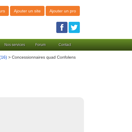
urs
Ajouter un site
Ajouter un pro
Nos services
Forum
Contact
(16)
> Concessionnaires quad Confolens