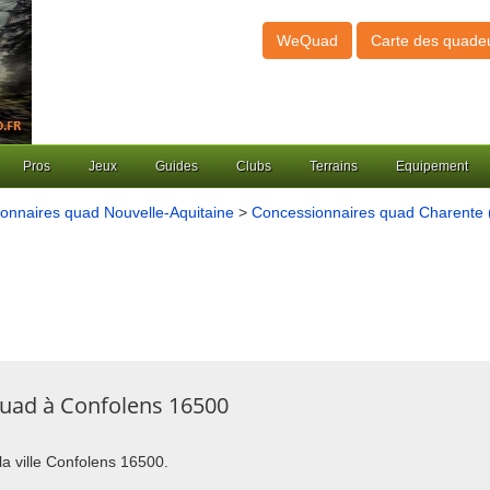
WeQuad
Carte des quade
Pros
Jeux
Guides
Clubs
Terrains
Equipement
onnaires quad Nouvelle-Aquitaine
>
Concessionnaires quad Charente 
quad à Confolens 16500
la ville Confolens 16500.