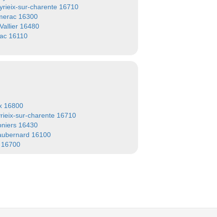
-yrieix-sur-charente 16710
merac 16300
Vallier 16480
ac 16110
x 16800
yrieix-sur-charente 16710
niers 16430
aubernard 16100
 16700