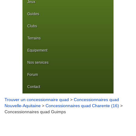
Jeux
Guides
Clubs
Terrains
Equipement
Nos services
Forum
Contact
Trouver un concessionnaire quad
>
Concessionnaires quad
Nouvelle-Aquitaine
>
Concessionnaires quad Charente (16)
>
Concessionnaires quad Guimps