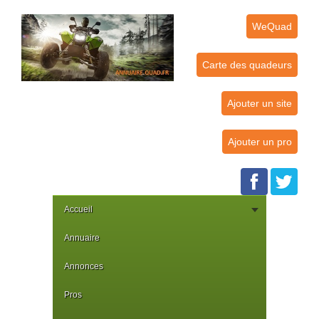
WeQuad
Carte des quadeurs
Ajouter un site
Ajouter un pro
Accueil
Annuaire
Annonces
Pros