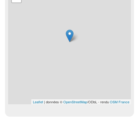
Leaflet
| données ©
OpenStreetMap
/ODbL - rendu
OSM France