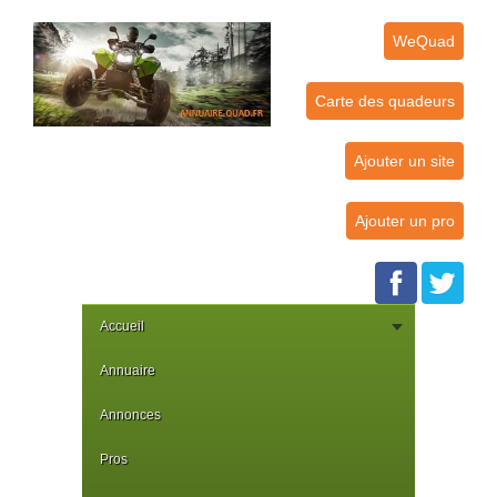
WeQuad
Carte des quadeurs
Ajouter un site
Ajouter un pro
Accueil
Annuaire
Annonces
Pros