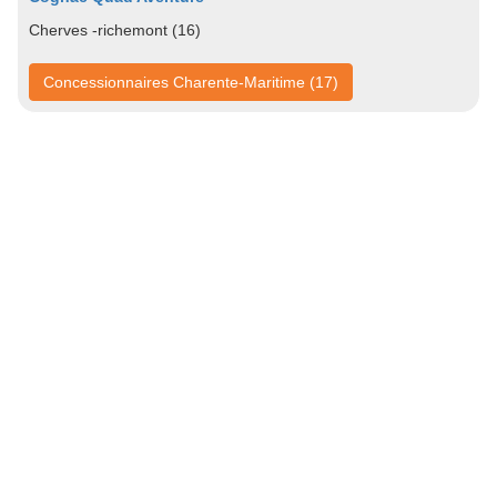
Cherves -richemont (16)
Concessionnaires Charente-Maritime (17)