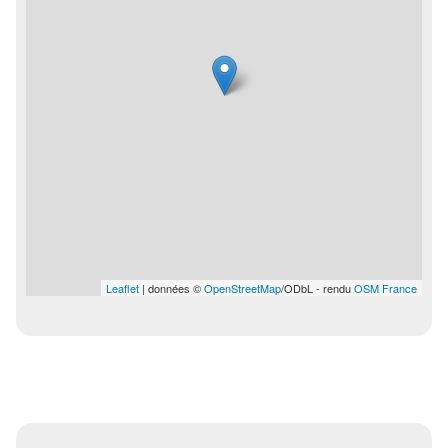
Leaflet
| données ©
OpenStreetMap
/ODbL - rendu
OSM France