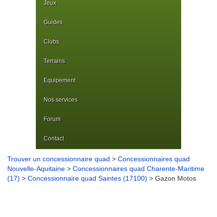
Jeux
Guides
Clubs
Terrains
Equipement
Nos services
Forum
Contact
Trouver un concessionnaire quad
>
Concessionnaires quad
Nouvelle-Aquitaine
>
Concessionnaires quad Charente-Maritime
(17)
>
Concessionnaire quad Saintes (17100)
> Gazon Motos