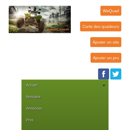
WeQuad
Carte des quadeurs
Ajouter un site
Ajouter un pro
Accueil
Annuaire
Annonces
Pros