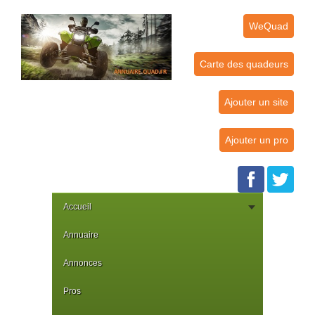
WeQuad
Carte des quadeurs
Ajouter un site
Ajouter un pro
Accueil
Annuaire
Annonces
Pros