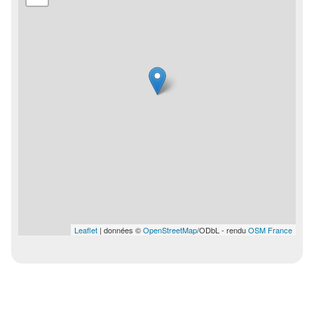
Leaflet
| données ©
OpenStreetMap
/ODbL - rendu
OSM France