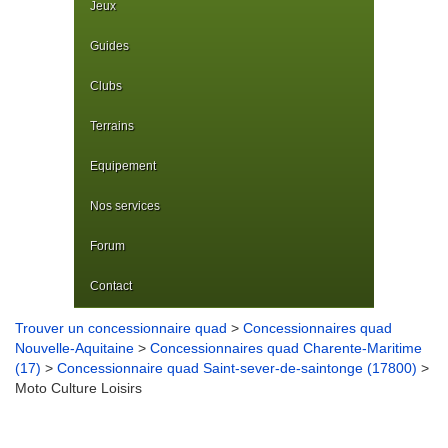
Jeux
Guides
Clubs
Terrains
Equipement
Nos services
Forum
Contact
Trouver un concessionnaire quad
>
Concessionnaires quad
Nouvelle-Aquitaine
>
Concessionnaires quad Charente-Maritime
(17)
>
Concessionnaire quad Saint-sever-de-saintonge (17800)
>
Moto Culture Loisirs