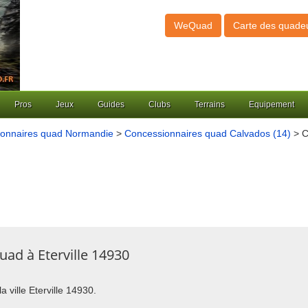
WeQuad
Carte des quade
Pros
Jeux
Guides
Clubs
Terrains
Equipement
onnaires quad Normandie
>
Concessionnaires quad Calvados (14)
> C
ad à Eterville 14930
a ville Eterville 14930.