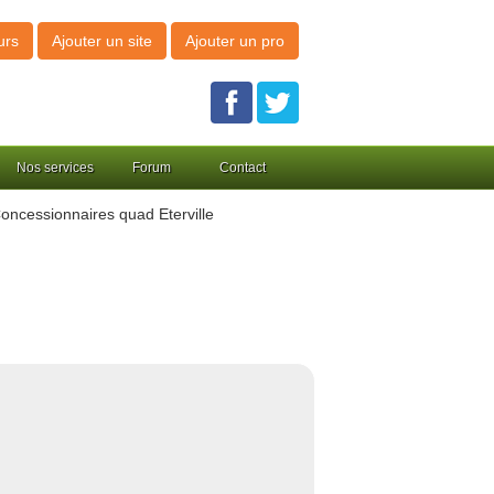
urs
Ajouter un site
Ajouter un pro
Nos services
Forum
Contact
oncessionnaires quad Eterville