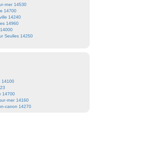
ur-mer 14530
se 14700
ville 14240
les 14960
 14000
sur Seulles 14250
x 14100
123
e 14700
sur-mer 14160
on-canon 14270