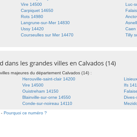
Vire 14500
Luc-s
Carpiquet 14650
Falai
Rots 14980
Ancto
Langrune-sur-Mer 14830
Asnel
Ussy 14420
Caen
Courseulles sur Mer 14470
Tilly 
dans les grandes villes en Calvados (14)
villes majeures du département Calvados (14) :
Herouville-saint-clair 14200
Lisieu
Vire 14500
Ifs 14
Ouistreham 14150
Falais
Blainville-sur-orne 14550
Dives-
Conde-sur-noireau 14110
Mezid
 -
Pourquoi ce numéro ?