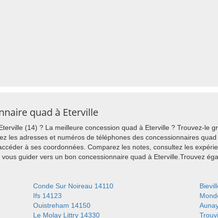
nnaire quad à Eterville
erville (14) ? La meilleure concession quad à Eterville ? Trouvez-le g
vez les adresses et numéros de téléphones des concessionnaires quad su
 accéder à ses coordonnées. Comparez les notes, consultez les expérie
ez vous guider vers un bon concessionnaire quad à Eterville.Trouvez é
Conde Sur Noireau 14110
Bievil
Ifs 14123
Monde
Ouistreham 14150
Aunay
Le Molay Littry 14330
Trouv